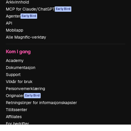
Arkivinnhold
MCP for Claude/ChatGPT
Early Bird
Agenter
Early Bird
API
Mobilapp
Alle Magnific-verktøy
Kom i gang
Academy
Dokumentasjon
Support
Vilkår for bruk
Personvernerklæring
Originaler
Early Bird
Retningslinjer for informasjonskapsler
Tillitssenter
Affiliates
For bedrifter