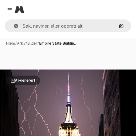
Magnific
Close menu
Søk ett
Hjem
/
Arkiv
/
Bilder
/
Empire State Buildin…
AI-generert