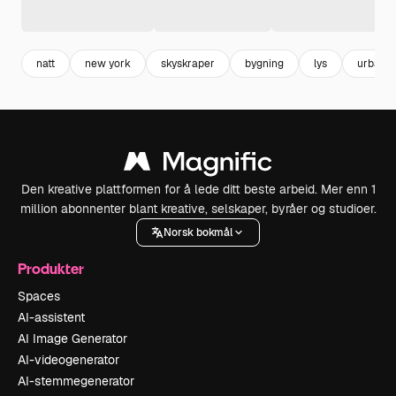
natt
new york
skyskraper
bygning
lys
urban
Den kreative plattformen for å lede ditt beste arbeid. Mer enn 1
million abonnenter blant kreative, selskaper, byråer og studioer.
Norsk bokmål
Produkter
Spaces
AI-assistent
AI Image Generator
AI-videogenerator
AI-stemmegenerator