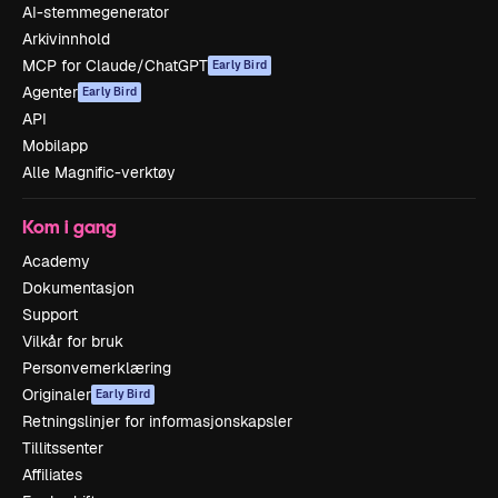
AI-stemmegenerator
Arkivinnhold
MCP for Claude/ChatGPT
Early Bird
Agenter
Early Bird
API
Mobilapp
Alle Magnific-verktøy
Kom i gang
Academy
Dokumentasjon
Support
Vilkår for bruk
Personvernerklæring
Originaler
Early Bird
Retningslinjer for informasjonskapsler
Tillitssenter
Affiliates