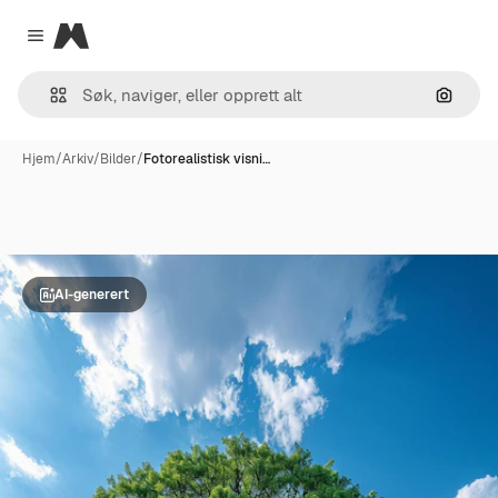
Magnific
Close menu
Søk ett
Hjem
/
Arkiv
/
Bilder
/
Fotorealistisk visni…
AI-generert