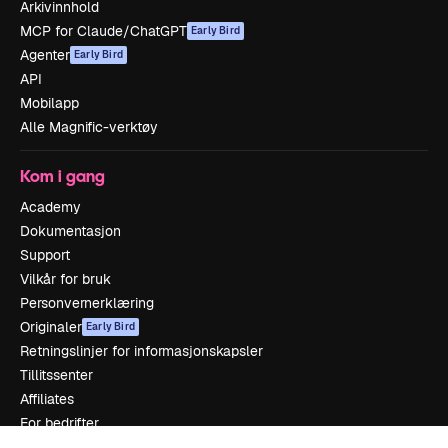
Arkivinnhold
MCP for Claude/ChatGPT
Early Bird
Agenter
Early Bird
API
Mobilapp
Alle Magnific-verktøy
Kom i gang
Academy
Dokumentasjon
Support
Vilkår for bruk
Personvernerklæring
Originaler
Early Bird
Retningslinjer for informasjonskapsler
Tillitssenter
Affiliates
For bedrifter