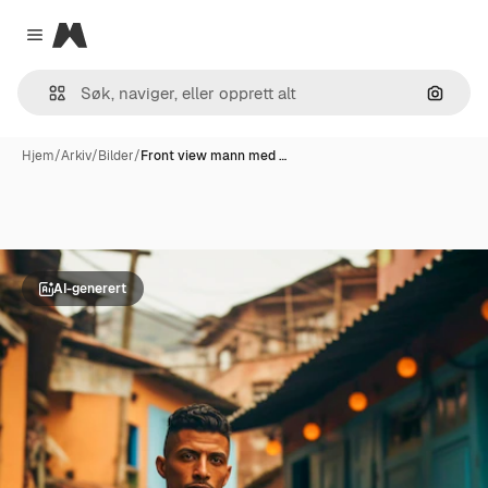
Magnific
Close menu
Søk ett
Hjem
/
Arkiv
/
Bilder
/
Front view mann med …
AI-generert