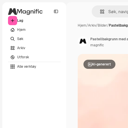
Lag
Hjem
/
Arkiv
/
Bilder
/
Pastellbak
Hjem
Søk
Pastellbakgrunn med a
magnific
Arkiv
Utforsk
AI-generert
Alle verktøy