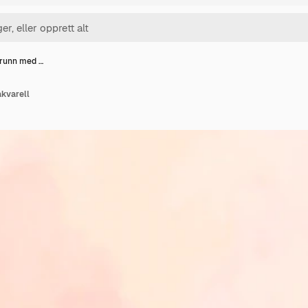
grunn med …
kvarell