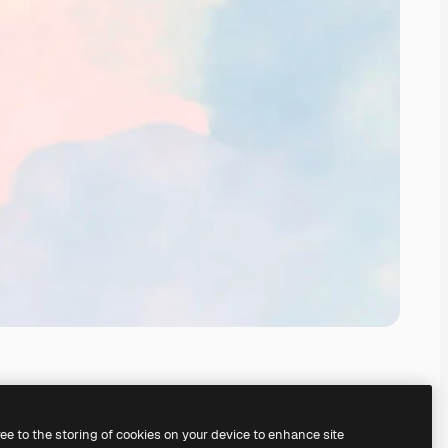
ree to the storing of cookies on your device to enhance site
ruke vår
AI Image Generator.