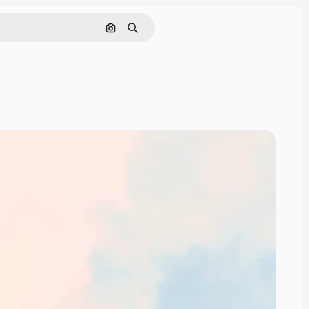
Søk etter bilde
Søk