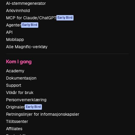
AI-stemmegenerator
Arkivinnhold
MCP for Claude/ChatGPT
Early Bird
Agenter
Early Bird
API
Mobilapp
Alle Magnific-verktøy
Kom i gang
Academy
Dokumentasjon
Support
Vilkår for bruk
Personvernerklæring
Originaler
Early Bird
Retningslinjer for informasjonskapsler
Tillitssenter
Affiliates