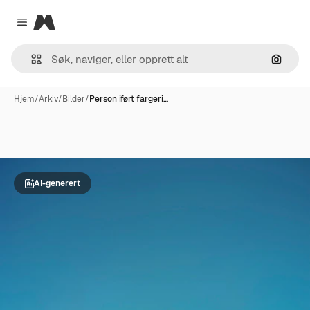
Magnific
Close menu
Søk ett
Hjem
/
Arkiv
/
Bilder
/
Person iført fargeri…
AI-generert