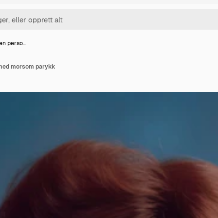
 en perso…
n med morsom parykk