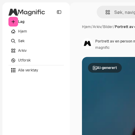
Lag
Hjem
/
Arkiv
/
Bilder
/
Portrett av
Hjem
Søk
Portrett av en perso
magnific
Arkiv
Utforsk
AI-generert
Alle verktøy