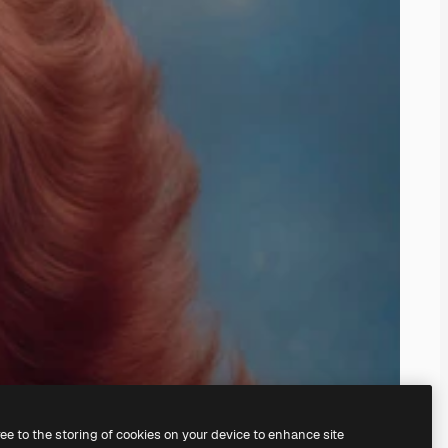
ree to the storing of cookies on your device to enhance site
ruke vår
AI Image Generator.