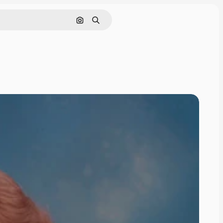
Søk etter bilde
Søk