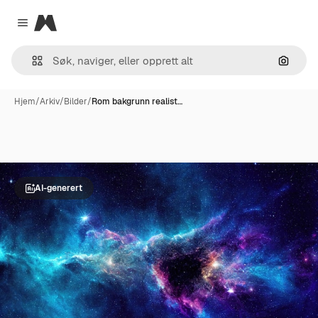
Magnific
Close menu
Søk ett
Hjem
/
Arkiv
/
Bilder
/
Rom bakgrunn realist…
AI-generert