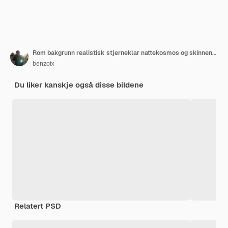
Rom bakgrunn realistisk stjerneklar nattekosmos og skinnende stjerner melkeveien og stjernestøvfarge galakse
benzoix
Du liker kanskje også disse bildene
Relatert PSD