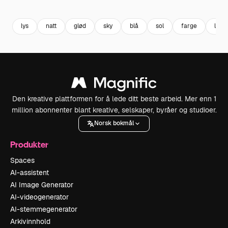
Premium
Premium
Generert av AI
Premium
Premium
Generert av
lys
natt
glød
sky
blå
sol
farge
lila
Den kreative plattformen for å lede ditt beste arbeid. Mer enn 1
million abonnenter blant kreative, selskaper, byråer og studioer.
Norsk bokmål
Produkter
Spaces
AI-assistent
AI Image Generator
AI-videogenerator
AI-stemmegenerator
Arkivinnhold