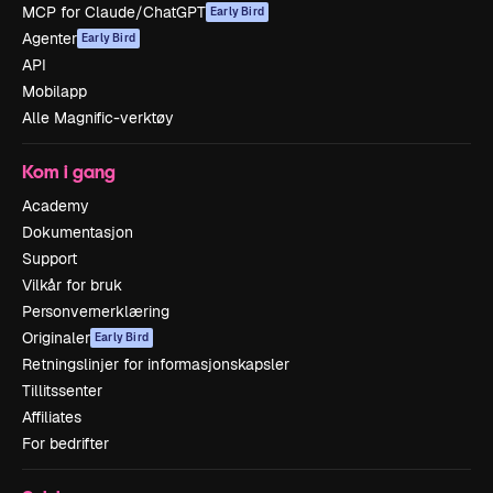
MCP for Claude/ChatGPT
Early Bird
Agenter
Early Bird
API
Mobilapp
Alle Magnific-verktøy
Kom i gang
Academy
Dokumentasjon
Support
Vilkår for bruk
Personvernerklæring
Originaler
Early Bird
Retningslinjer for informasjonskapsler
Tillitssenter
Affiliates
For bedrifter