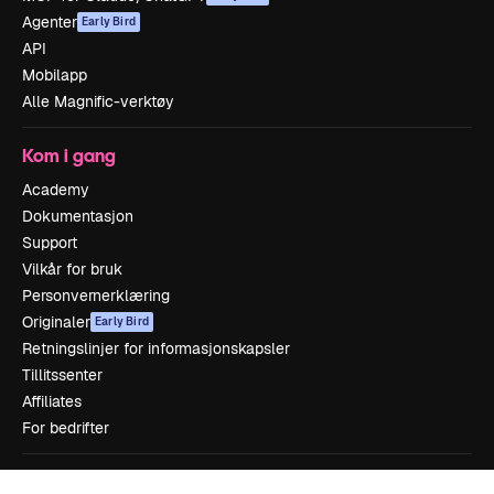
Agenter
Early Bird
API
Mobilapp
Alle Magnific-verktøy
Kom i gang
Academy
Dokumentasjon
Support
Vilkår for bruk
Personvernerklæring
Originaler
Early Bird
Retningslinjer for informasjonskapsler
Tillitssenter
Affiliates
For bedrifter
Selskap