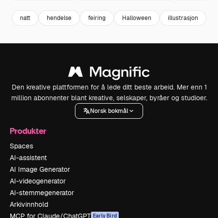
natt
hendelse
feiring
Halloween
illustrasjon
s
Den kreative plattformen for å lede ditt beste arbeid. Mer enn 1
million abonnenter blant kreative, selskaper, byråer og studioer.
Norsk bokmål
Produkter
Spaces
AI-assistent
AI Image Generator
AI-videogenerator
AI-stemmegenerator
Arkivinnhold
MCP for Claude/ChatGPT
Early Bird