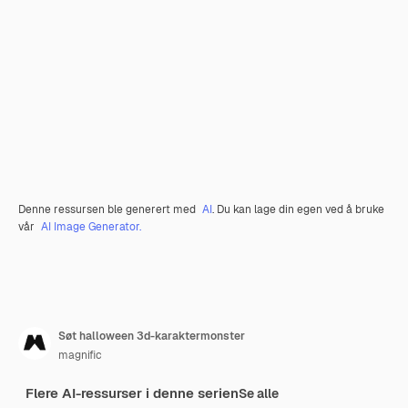
Denne ressursen ble generert med
AI
. Du kan lage din egen ved å bruke
vår
AI Image Generator.
Søt halloween 3d-karaktermonster
magnific
Flere AI-ressurser i denne serien
Se alle