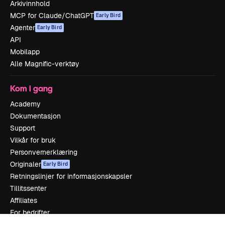
Arkivinnhold
MCP for Claude/ChatGPT
Early Bird
Agenter
Early Bird
API
Mobilapp
Alle Magnific-verktøy
Kom i gang
Academy
Dokumentasjon
Support
Vilkår for bruk
Personvernerklæring
Originaler
Early Bird
Retningslinjer for informasjonskapsler
Tillitssenter
Affiliates
For bedrifter