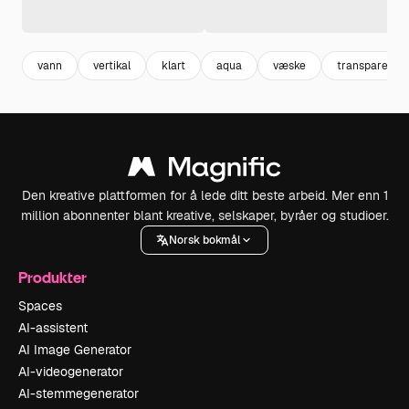
vann
vertikal
klart
aqua
væske
transparent
Den kreative plattformen for å lede ditt beste arbeid. Mer enn 1
million abonnenter blant kreative, selskaper, byråer og studioer.
Norsk bokmål
Produkter
Spaces
AI-assistent
AI Image Generator
AI-videogenerator
AI-stemmegenerator