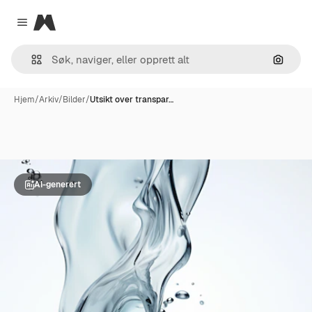
Magnific
Close menu
Søk ett
Hjem
/
Arkiv
/
Bilder
/
Utsikt over transpar…
AI-generert