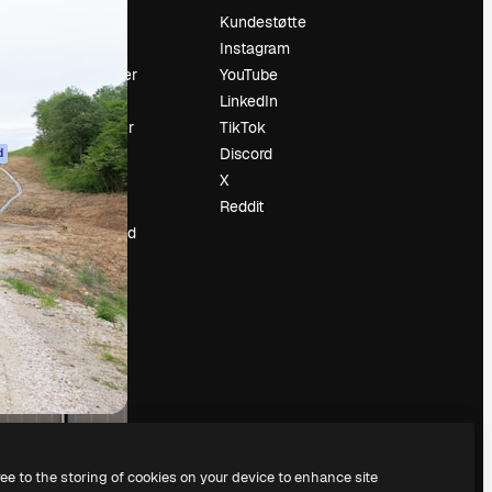
Prising
Kundestøtte
Om oss
Instagram
Anmeldelser
YouTube
Karrierer
LinkedIn
ring
Søketrender
TikTok
Blogg
Discord
d
Hendelser
X
ler
Slidesgo
Reddit
Selg innhold
Presserom
Leter etter
magnific.ai
ree to the storing of cookies on your device to enhance site