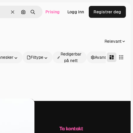
Prising
Logg inn
Registrer deg
Slett
Søk etter bilde
Søk
Relevant
Redigerbar
nesker
Filtype
Avansert
på nett
Selskap
Ta kontakt