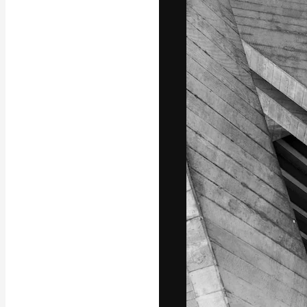
Den kreative pla
beste arbeid. M
blant kreative, 
Norsk bokm
Copyright © 2010