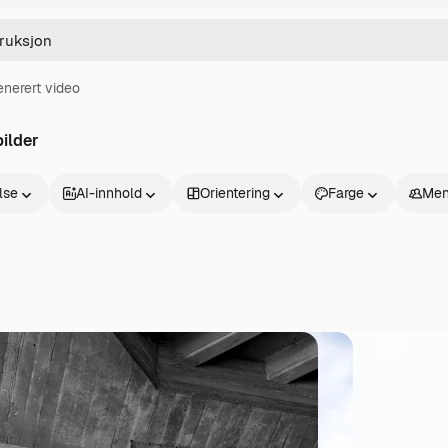
enerert video
ilder
else
AI-innhold
Orientering
Farge
Men
Produkter
Kom i gang