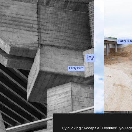
ttformen for å lede ditt
Spaces
Academy
er enn 1 million abonnenter
AI-assistent
Dokumentasjon
selskaper, byråer og studioer.
AI Image Generator
Support
ål
AI-videogenerator
Vilkår for bruk
AI-
Personvernerklæ
stemmegenerator
Originaler
Early Bir
Arkivinnhold
Retningslinjer for
MCP for
informasjonskaps
Early
Bird
Claude/ChatGPT
Tillitssenter
Agenter
Early Bird
Affiliates
API
For bedrifter
Mobilapp
Alle Magnific-
verktøy
-
2026
Freepik Company S.L.U.
Alle rettigheter forbeholdt
.
By clicking “Accept All Cookies”, you ag