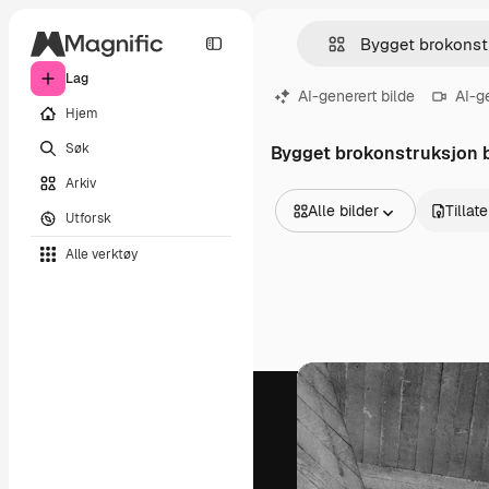
Lag
AI-generert bilde
AI-g
Hjem
Søk
Bygget brokonstruksjon b
Arkiv
Alle bilder
Tillat
Utforsk
Alle bilder
Alle verktøy
Vektorer
Illustrasjoner
Bilder
PSD
Maler
Mockups
Videoer
Opptak
Bevegelsesgrafikk
Videomaler
Ikoner
3D-modeller
Skrifter