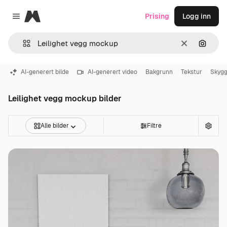
Magnific
Prising
Logg inn
Close menu
Slett
Søk ett
AI-generert bilde
AI-generert video
Bakgrunn
Tekstur
Skyg
Leilighet vegg mockup bilder
Alle bilder
Filtre