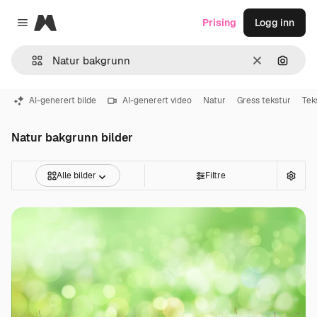
Magnific
Prising
Logg inn
Close menu
Slett
Søk ett
AI-generert bilde
AI-generert video
Natur
Gress tekstur
Tek
Natur bakgrunn bilder
Alle bilder
Filtre