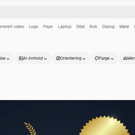
enerert video
Logo
Papir
Laptop
Sitat
Bok
Dialog
Møte
else
AI-innhold
Orientering
Farge
Men
Produkter
Kom i gang