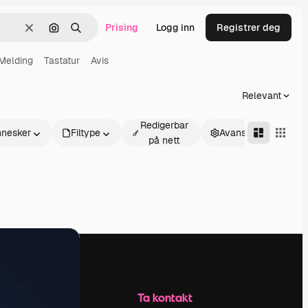
Prising
Logg inn
Registrer deg
Slett
Søk etter bilde
Søk
Melding
Tastatur
Avis
Relevant
Redigerbar
nesker
Filtype
Avansert
på nett
Selskap
Ta kontakt