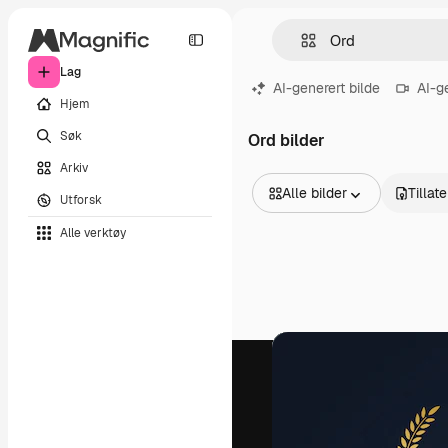
Lag
AI-generert bilde
AI-g
Hjem
Søk
Ord bilder
Arkiv
Alle bilder
Tillat
Utforsk
Alle bilder
Alle verktøy
Vektorer
Illustrasjoner
Bilder
PSD
Maler
Mockups
Videoer
Opptak
Bevegelsesgrafikk
Videomaler
Ikoner
3D-modeller
Skrifter