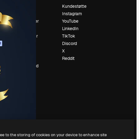
Prising
Kundestøtte
Om oss
Instagram
Anmeldelser
YouTube
Karrierer
LinkedIn
ring
Søketrender
TikTok
Blogg
Discord
d
Hendelser
X
ler
Slidesgo
Reddit
Selg innhold
Presserom
Leter etter
magnific.ai
ree to the storing of cookies on your device to enhance site