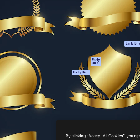
ttformen for å lede ditt
Spaces
Academy
er enn 1 million abonnenter
AI-assistent
Dokumentasjon
selskaper, byråer og studioer.
AI Image Generator
Support
ål
AI-videogenerator
Vilkår for bruk
AI-
Personvernerklæ
stemmegenerator
Originaler
Early Bir
Arkivinnhold
Retningslinjer for
MCP for
informasjonskaps
Early
Bird
Claude/ChatGPT
Tillitssenter
Agenter
Early Bird
Affiliates
API
For bedrifter
Mobilapp
Alle Magnific-
verktøy
-
2026
Freepik Company S.L.U.
Alle rettigheter forbeholdt
.
By clicking “Accept All Cookies”, you ag