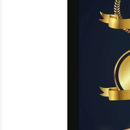
Den kreative pla
beste arbeid. M
blant kreative, 
Norsk bokm
Copyright © 2010