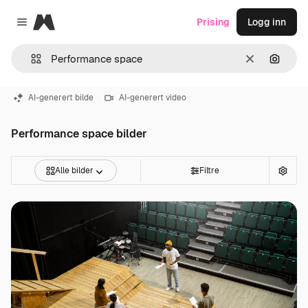
Magnific
Prising
Logg inn
Close menu
Slett
Søk ett
AI-generert bilde
AI-generert video
Performance space bilder
Alle bilder
Filtre