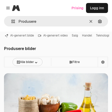
Magnific
Prising
Logg inn
Close menu
Slett
Søk ett
AI-generert bilde
AI-generert video
Salg
Handel
Teknologi
Produsere bilder
Alle bilder
Filtre