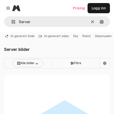
Magnific
Prising
Logg inn
Close menu
Slett
Søk ett
AI-generert bilde
AI-generert video
Sky
Robot
Datamaskin
Server bilder
Alle bilder
Filtre