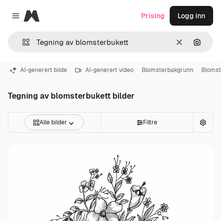
Magnific
Prising
Logg inn
Close menu
Slett
Søk ett
AI-generert bilde
AI-generert video
Blomsterbakgrunn
Blomst
Tegning av blomsterbukett bilder
Alle bilder
Filtre