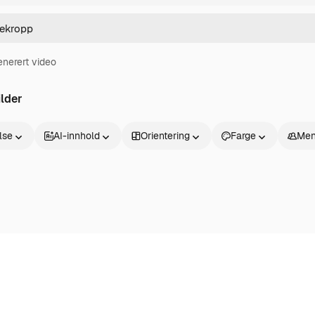
enerert video
lder
else
AI-innhold
Orientering
Farge
Men
Produkter
Kom i gang