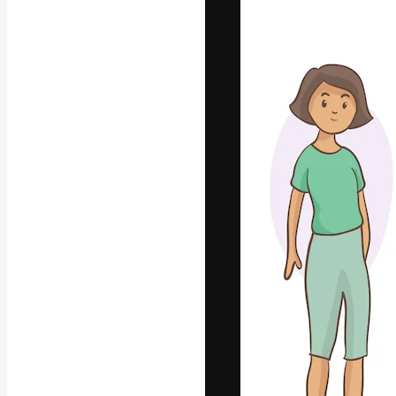
Den kreative pla
beste arbeid. M
blant kreative, 
Norsk bokm
Copyright © 2010