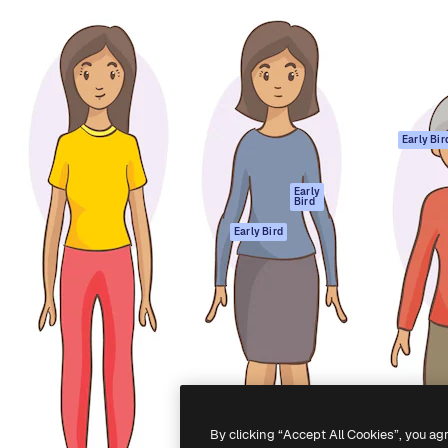
ttformen for å lede ditt
Spaces
Academy
er enn 1 million abonnenter
AI-assistent
Dokumentasjon
selskaper, byråer og studioer.
AI Image Generator
Support
ål
AI-videogenerator
Vilkår for bruk
AI-
Personvernerklæ
stemmegenerator
Originaler
Early Bir
Arkivinnhold
Retningslinjer for
MCP for
informasjonskaps
Early
Bird
Claude/ChatGPT
Tillitssenter
Agenter
Early Bird
Affiliates
API
For bedrifter
Mobilapp
Alle Magnific-
verktøy
-
2026
Freepik Company S.L.U.
Alle rettigheter forbeholdt
.
By clicking “Accept All Cookies”, you ag