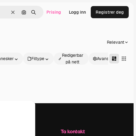
Prising
Logg inn
Registrer deg
Slett
Søk etter bilde
Søk
Relevant
Redigerbar
nesker
Filtype
Avansert
på nett
Selskap
Ta kontakt