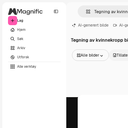
Lag
AI-generert bilde
AI-g
Hjem
Søk
Tegning av kvinnekropp bi
Arkiv
Alle bilder
Tillat
Utforsk
Alle bilder
Alle verktøy
Vektorer
Illustrasjoner
Bilder
PSD
Maler
Mockups
Videoer
Opptak
Bevegelsesgrafikk
Videomaler
Ikoner
3D-modeller
Skrifter