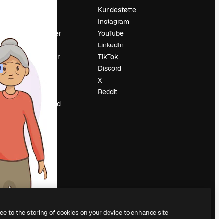
Prising
Kundestøtte
Om oss
Instagram
Anmeldelser
YouTube
Karrierer
LinkedIn
ring
Søketrender
TikTok
Blogg
Discord
d
Hendelser
X
ler
Slidesgo
Reddit
Selg innhold
Presserom
Leter etter
magnific.ai
ree to the storing of cookies on your device to enhance site