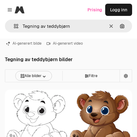
Magnific
Prising
Logg inn
Close menu
Slett
Søk ett
AI-generert bilde
AI-generert video
Tegning av teddybjørn bilder
Alle bilder
Filtre