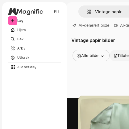
Lag
AI-generert bilde
AI-g
Hjem
Søk
Vintage papir bilder
Arkiv
Alle bilder
Tillat
Utforsk
Alle bilder
Alle verktøy
Vektorer
Illustrasjoner
Bilder
PSD
Maler
Mockups
Videoer
Opptak
Bevegelsesgrafikk
Videomaler
Ikoner
3D-modeller
Skrifter