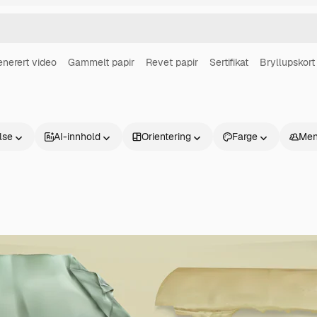
enerert video
Gammelt papir
Revet papir
Sertifikat
Bryllupskort
else
AI-innhold
Orientering
Farge
Men
Produkter
Kom i gang