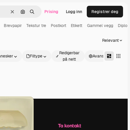
Prising
Logg inn
Registrer deg
Slett
Søk etter bilde
Søk
Brevpapir
Tekstur tre
Postkort
Etikett
Gammel vegg
Diplo
Relevant
Redigerbar
nesker
Filtype
Avansert
på nett
Selskap
Ta kontakt