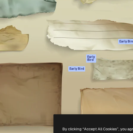
ttformen for å lede ditt
Spaces
Academy
er enn 1 million abonnenter
AI-assistent
Dokumentasjon
selskaper, byråer og studioer.
AI Image Generator
Support
ål
AI-videogenerator
Vilkår for bruk
AI-
Personvernerklæ
stemmegenerator
Originaler
Early Bir
Arkivinnhold
Retningslinjer for
MCP for
informasjonskaps
Early
Bird
Claude/ChatGPT
Tillitssenter
Agenter
Early Bird
Affiliates
API
For bedrifter
Mobilapp
Alle Magnific-
verktøy
-
2026
Freepik Company S.L.U.
Alle rettigheter forbeholdt
.
By clicking “Accept All Cookies”, you ag