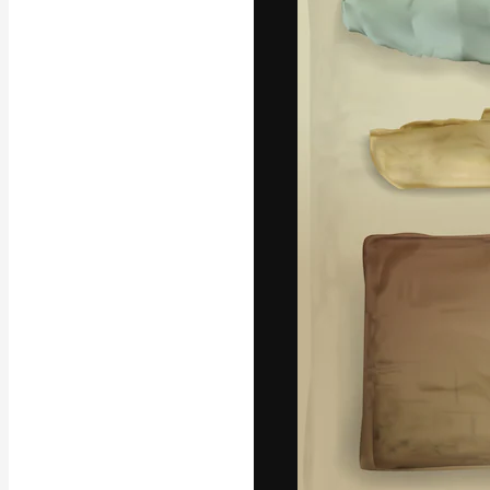
Den kreative pla
beste arbeid. M
blant kreative, 
Norsk bokm
Copyright © 2010