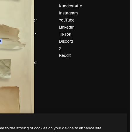
Prising
Kundestøtte
Om oss
Instagram
Anmeldelser
YouTube
Karrierer
LinkedIn
ring
Søketrender
TikTok
Blogg
Discord
d
Hendelser
X
ler
Slidesgo
Reddit
Selg innhold
Presserom
Leter etter
magnific.ai
ree to the storing of cookies on your device to enhance site