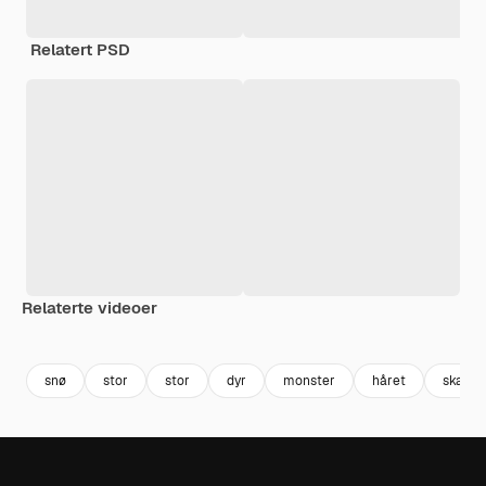
Relatert PSD
Relaterte videoer
Premium
Premium
Generert av AI
snø
stor
stor
dyr
monster
håret
skapni