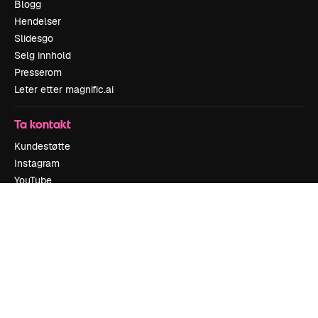
Blogg
Hendelser
Slidesgo
Selg innhold
Presserom
Leter etter magnific.ai
Ta kontakt
Kundestøtte
Instagram
YouTube
LinkedIn
TikTok
Discord
X
Reddit
Copyright © 2010-
2026
Freepik Company S.L.U.
Alle rettigheter