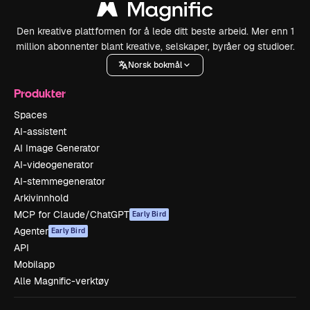
Den kreative plattformen for å lede ditt beste arbeid. Mer enn 1
million abonnenter blant kreative, selskaper, byråer og studioer.
Norsk bokmål
Produkter
Spaces
AI-assistent
AI Image Generator
AI-videogenerator
AI-stemmegenerator
Arkivinnhold
MCP for Claude/ChatGPT
Early Bird
Agenter
Early Bird
API
Mobilapp
Alle Magnific-verktøy