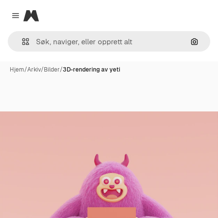
Magnific
Close menu
Søk ett
Hjem
/
Arkiv
/
Bilder
/
3D-rendering av yeti