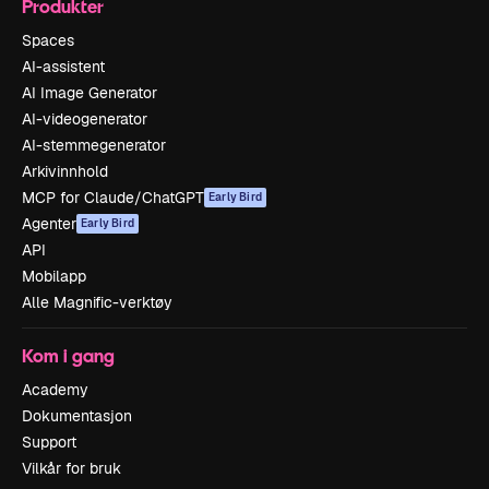
Produkter
Spaces
AI-assistent
AI Image Generator
AI-videogenerator
AI-stemmegenerator
Arkivinnhold
MCP for Claude/ChatGPT
Early Bird
Agenter
Early Bird
API
Mobilapp
Alle Magnific-verktøy
Kom i gang
Academy
Dokumentasjon
Support
Vilkår for bruk