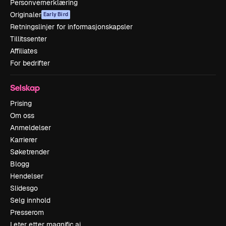
Personvernerklæring
Originaler
Early Bird
Retningslinjer for informasjonskapsler
Tillitssenter
Affiliates
For bedrifter
Selskap
Prising
Om oss
Anmeldelser
Karrierer
Søketrender
Blogg
Hendelser
Slidesgo
Selg innhold
Presserom
Leter etter magnific.ai