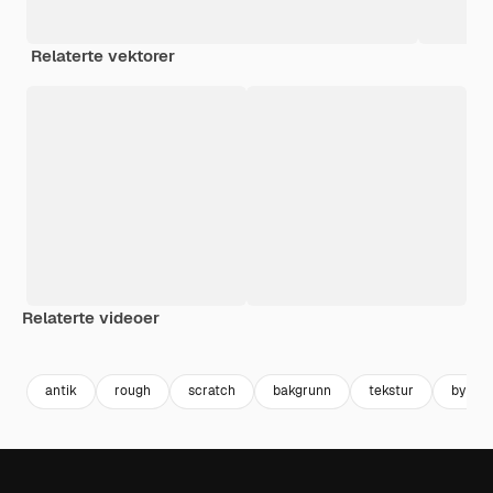
Relaterte vektorer
Relaterte videoer
Premium
Premium
Premium
Premium
Generert av
antik
rough
scratch
bakgrunn
tekstur
by