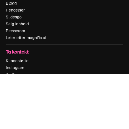
Blogg
Hendelser
Slidesgo
Selg innhold
Presserom
Leter etter magnific.ai
Ta kontakt
Kundestøtte
Instagram
YouTube
LinkedIn
TikTok
Discord
X
Reddit