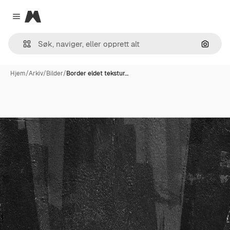
Magnific
Close menu
Søk ett
Hjem
/
Arkiv
/
Bilder
/
Border eldet tekstur…