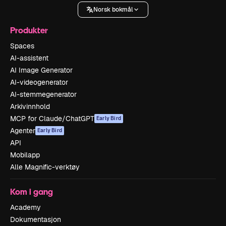
Norsk bokmål
Produkter
Spaces
AI-assistent
AI Image Generator
AI-videogenerator
AI-stemmegenerator
Arkivinnhold
MCP for Claude/ChatGPT
Early Bird
Agenter
Early Bird
API
Mobilapp
Alle Magnific-verktøy
Kom i gang
Academy
Dokumentasjon