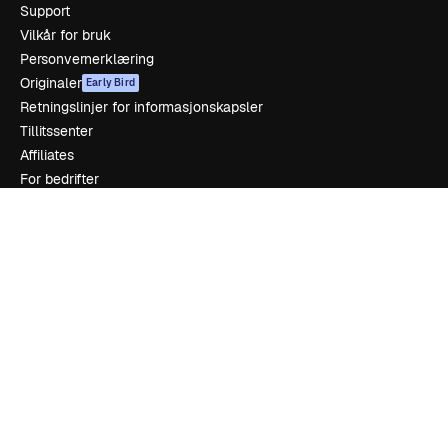
Support
Vilkår for bruk
Personvernerklæring
Originaler
Early Bird
Retningslinjer for informasjonskapsler
Tillitssenter
Affiliates
For bedrifter
Selskap
Prising
Om oss
Anmeldelser
Karrierer
Søketrender
Blogg
Hendelser
Slidesgo