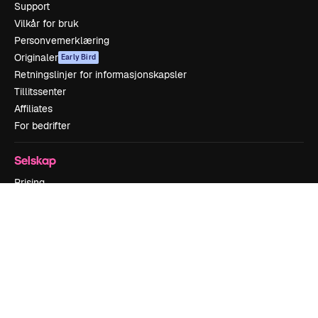
Support
Vilkår for bruk
Personvernerklæring
Originaler
Early Bird
Retningslinjer for informasjonskapsler
Tillitssenter
Affiliates
For bedrifter
Selskap
Prising
Om oss
Anmeldelser
Karrierer
Søketrender
Blogg
Hendelser
Slidesgo