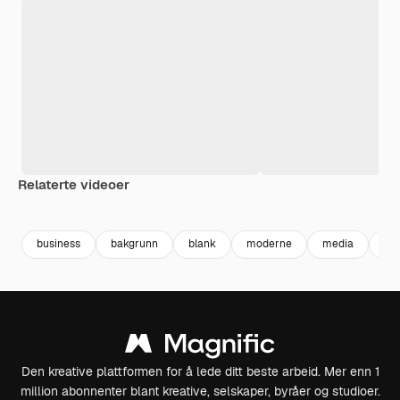
Relaterte videoer
Premium
Premium
Premium
Premium
business
bakgrunn
blank
moderne
media
gr
Den kreative plattformen for å lede ditt beste arbeid. Mer enn 1
million abonnenter blant kreative, selskaper, byråer og studioer.