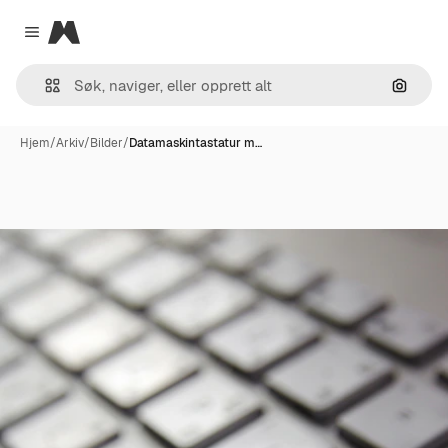
Magnific
Close menu
Søk ett
Hjem
/
Arkiv
/
Bilder
/
Datamaskintastatur m…