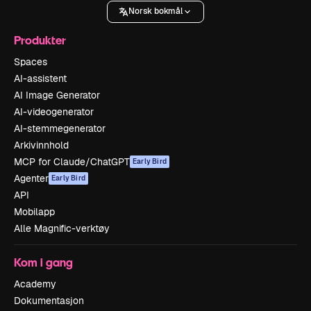
Norsk bokmål
Produkter
Spaces
AI-assistent
AI Image Generator
AI-videogenerator
AI-stemmegenerator
Arkivinnhold
MCP for Claude/ChatGPT
Early Bird
Agenter
Early Bird
API
Mobilapp
Alle Magnific-verktøy
Kom i gang
Academy
Dokumentasjon