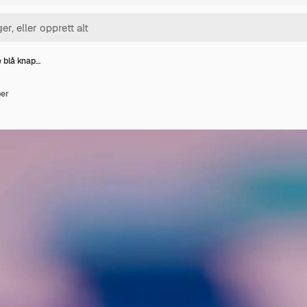
 blå knap…
per