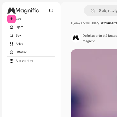
Lag
Hjem
/
Arkiv
/
Bilder
/
Defokuserte
Hjem
Søk
Defokuserte blå knap
magnific
Arkiv
Utforsk
Alle verktøy