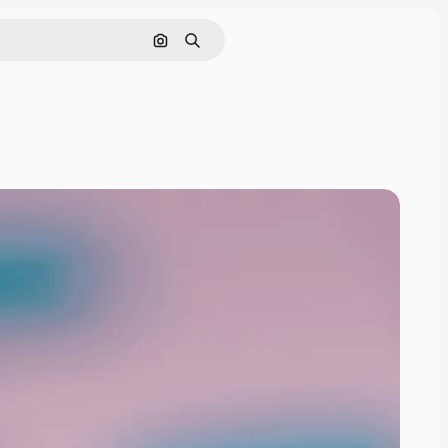
Søk etter bilde
Søk