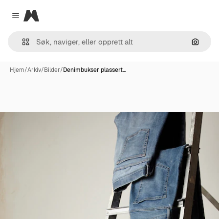
Magnific
Close menu
Søk ett
Hjem
/
Arkiv
/
Bilder
/
Denimbukser plassert…