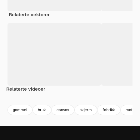
Relaterte vektorer
Relaterte videoer
Premium
Premium
Premium
Premium
gammel
bruk
canvas
skjerm
fabrikk
materiel