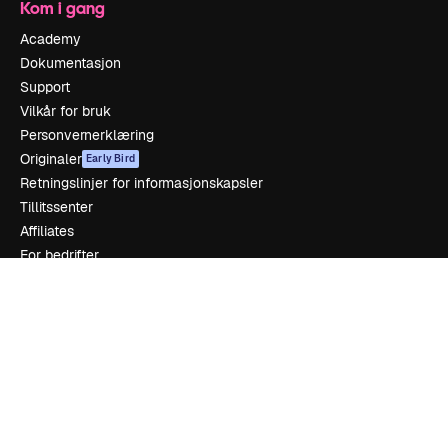
Kom i gang
Academy
Dokumentasjon
Support
Vilkår for bruk
Personvernerklæring
Originaler
Early Bird
Retningslinjer for informasjonskapsler
Tillitssenter
Affiliates
For bedrifter
Selskap
Prising
Om oss
Anmeldelser
Karrierer
Søketrender