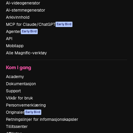
AI-videogenerator
AI-stemmegenerator
Arkivinnhold
MCP for Claude/ChatGPT
Early Bird
Agenter
Early Bird
API
Mobilapp
Alle Magnific-verktøy
Kom i gang
Academy
Dokumentasjon
Support
Vilkår for bruk
Personvernerklæring
Originaler
Early Bird
Retningslinjer for informasjonskapsler
Tillitssenter