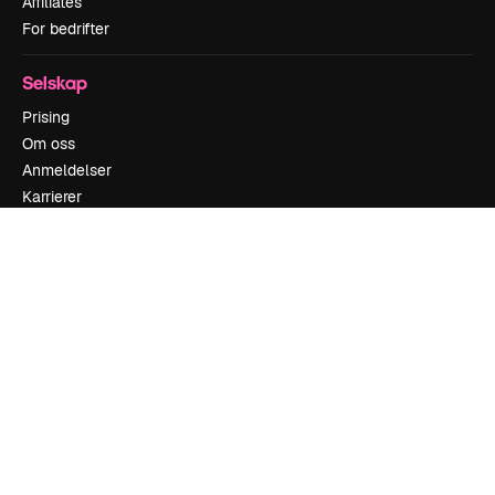
Affiliates
For bedrifter
Selskap
Prising
Om oss
Anmeldelser
Karrierer
Søketrender
Blogg
Hendelser
Slidesgo
Selg innhold
Presserom
Leter etter magnific.ai
Ta kontakt
Kundestøtte