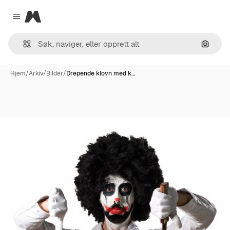
Magnific
Close menu
Søk ett
Hjem
/
Arkiv
/
Bilder
/
Drepende klovn med k…