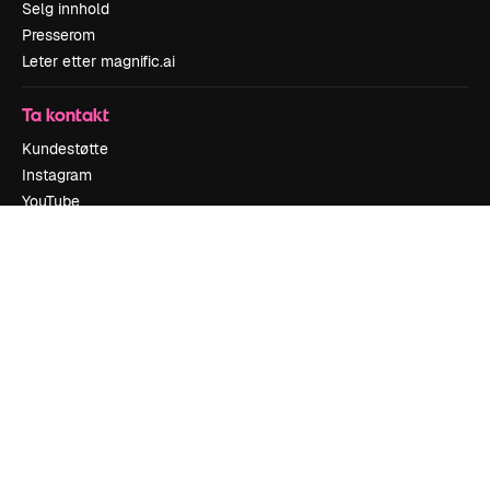
Selg innhold
Presserom
Leter etter magnific.ai
Ta kontakt
Kundestøtte
Instagram
YouTube
LinkedIn
TikTok
Discord
X
Reddit
Copyright © 2010-
2026
Freepik Company S.L.U.
Alle rettigheter
forbeholdt
.