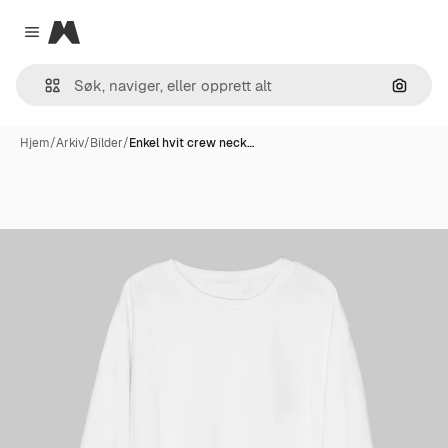
Magnific
Close menu
Søk ett
Hjem
/
Arkiv
/
Bilder
/
Enkel hvit crew neck…