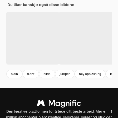
Du liker kanskje også disse bildene
plain
front
bilde
jumper
høy oppløsning
klær
Den kreative plattformen for å lede ditt beste arbeid. Mer enn 1
million abonnenter blant kreative, selskaper, byråer og studioer.