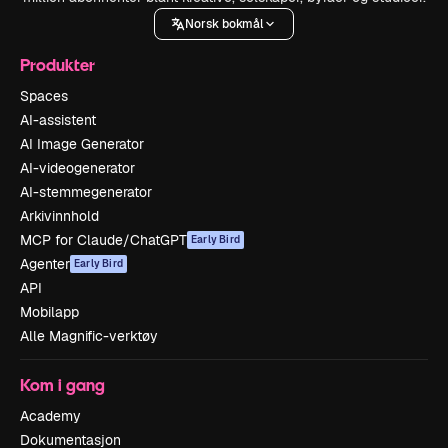
Norsk bokmål
Produkter
Spaces
AI-assistent
AI Image Generator
AI-videogenerator
AI-stemmegenerator
Arkivinnhold
MCP for Claude/ChatGPT
Early Bird
Agenter
Early Bird
API
Mobilapp
Alle Magnific-verktøy
Kom i gang
Academy
Dokumentasjon