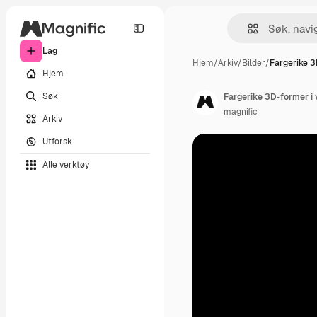
Lag
Hjem
/
Arkiv
/
Bilder
/
Fargerike 3
Hjem
Søk
Fargerike 3D-former i
magnific
Arkiv
Utforsk
Alle verktøy