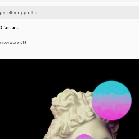
D-former …
 vaporwave-stil