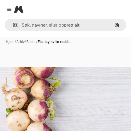
Magnific
Close menu
Søk ett
Hjem
/
Arkiv
/
Bilder
/
Flat lay hvite reddi…