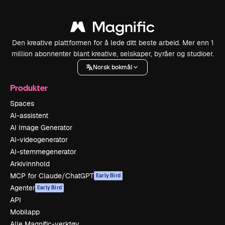
Den kreative plattformen for å lede ditt beste arbeid. Mer enn 1
million abonnenter blant kreative, selskaper, byråer og studioer.
Norsk bokmål
Produkter
Spaces
AI-assistent
AI Image Generator
AI-videogenerator
AI-stemmegenerator
Arkivinnhold
MCP for Claude/ChatGPT
Early Bird
Agenter
Early Bird
API
Mobilapp
Alle Magnific-verktøy