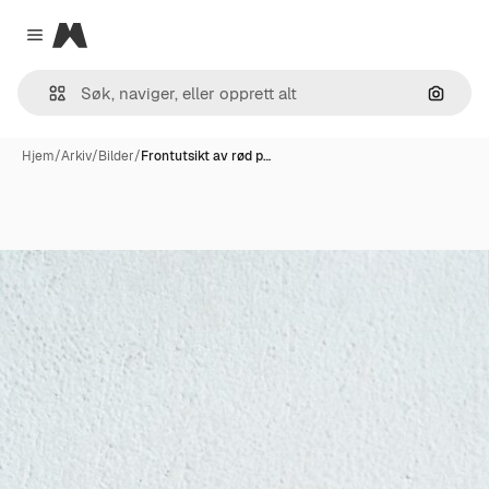
Magnific
Close menu
Søk ett
Hjem
/
Arkiv
/
Bilder
/
Frontutsikt av rød p…