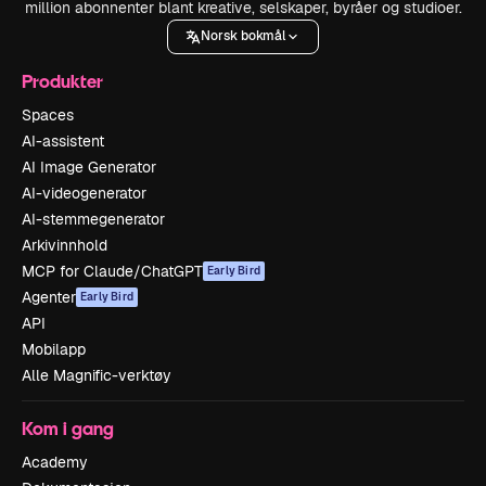
million abonnenter blant kreative, selskaper, byråer og studioer.
Norsk bokmål
Produkter
Spaces
AI-assistent
AI Image Generator
AI-videogenerator
AI-stemmegenerator
Arkivinnhold
MCP for Claude/ChatGPT
Early Bird
Agenter
Early Bird
API
Mobilapp
Alle Magnific-verktøy
Kom i gang
Academy