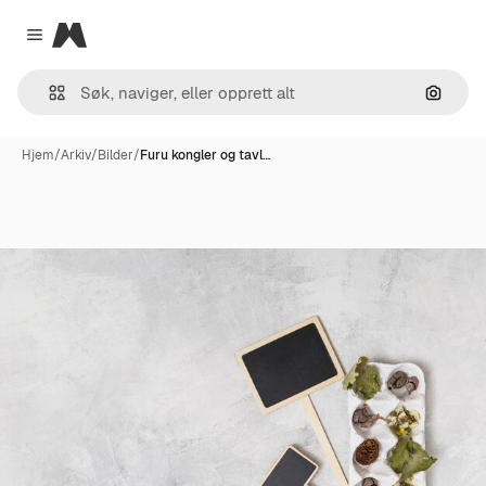
Magnific
Close menu
Søk ett
Hjem
/
Arkiv
/
Bilder
/
Furu kongler og tavl…