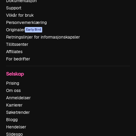
Dokumentasjon
Support
Vilkår for bruk
Personvernerklæring
Originaler
Early Bird
Retningslinjer for informasjonskapsler
Tillitssenter
Affiliates
For bedrifter
Selskap
Prising
Om oss
Anmeldelser
Karrierer
Søketrender
Blogg
Hendelser
Slidesgo