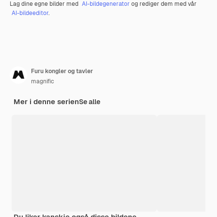
Lag dine egne bilder med
AI-bildegenerator
og rediger dem med vår
AI-bildeeditor
.
Furu kongler og tavler
magnific
Mer i denne serien
Se alle
Du liker kanskje også disse bildene