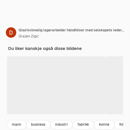
Glad kvinnelig lagerarbeider håndhilser med selskapets leder i industrielt lagringsrom
Drazen Zigic
Du liker kanskje også disse bildene
mann
business
industri
fabrikk
kvinne
folk