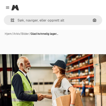
Magnific
Close menu
Søk ett
Hjem
/
Arkiv
/
Bilder
/
Glad kvinnelig lager…