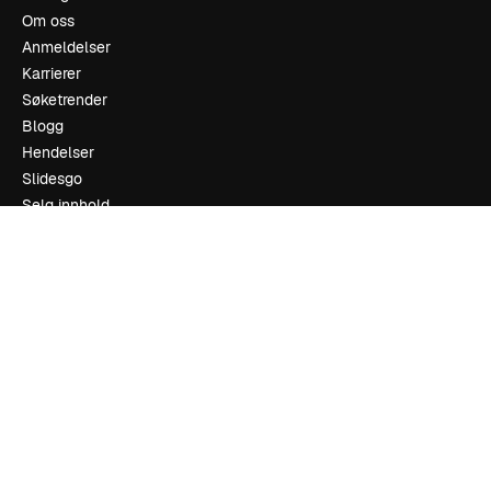
Om oss
Anmeldelser
Karrierer
Søketrender
Blogg
Hendelser
Slidesgo
Selg innhold
Presserom
Leter etter magnific.ai
Ta kontakt
Kundestøtte
Instagram
YouTube
LinkedIn
TikTok
Discord