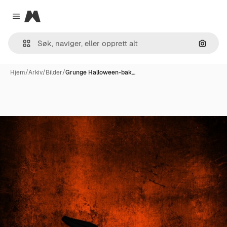
Magnific
Close menu
Søk ett
Hjem
/
Arkiv
/
Bilder
/
Grunge Halloween-bak…