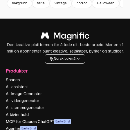
bakgrunn
ferie
vintage
horror
Halloween
gru
Den kreative plattformen for å lede ditt beste arbeid. Mer enn 1
million abonnenter blant kreative, selskaper, byråer og studioer.
Norsk bokmål
Produkter
Spaces
AI-assistent
AI Image Generator
AI-videogenerator
AI-stemmegenerator
Arkivinnhold
MCP for Claude/ChatGPT
Early Bird
Agenter
Early Bird