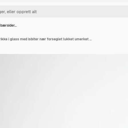
 bærsider…
Hånd heller bærsiderdrikke i glass med isbiter nær forseglet lukket umerket flaske med oransje aperol