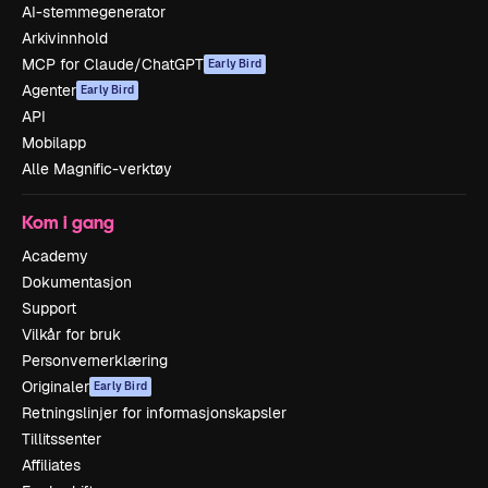
AI-stemmegenerator
Arkivinnhold
MCP for Claude/ChatGPT
Early Bird
Agenter
Early Bird
API
Mobilapp
Alle Magnific-verktøy
Kom i gang
Academy
Dokumentasjon
Support
Vilkår for bruk
Personvernerklæring
Originaler
Early Bird
Retningslinjer for informasjonskapsler
Tillitssenter
Affiliates