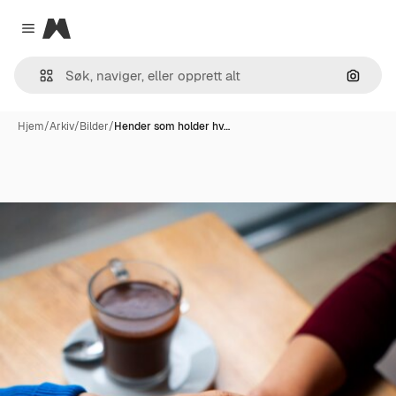
Magnific
Close menu
Søk ett
Hjem
/
Arkiv
/
Bilder
/
Hender som holder hv…