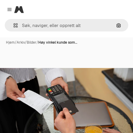
Magnific
Close menu
Søk ett
Hjem
/
Arkiv
/
Bilder
/
Høy vinkel kunde som…