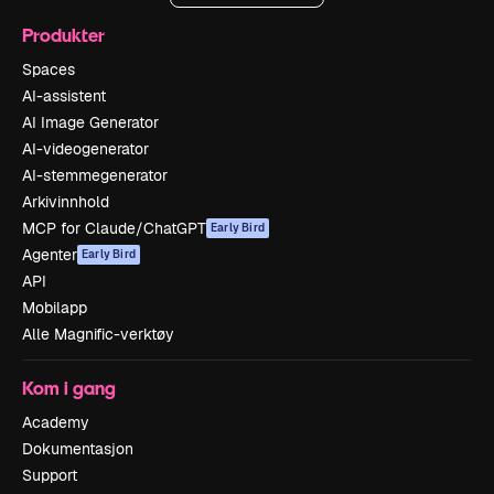
Produkter
Spaces
AI-assistent
AI Image Generator
AI-videogenerator
AI-stemmegenerator
Arkivinnhold
MCP for Claude/ChatGPT
Early Bird
Agenter
Early Bird
API
Mobilapp
Alle Magnific-verktøy
Kom i gang
Academy
Dokumentasjon
Support