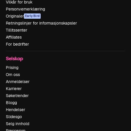
Vilkår for bruk
Personvernerklæring
Originaler
Early Bird
Retningslinjer for informasjonskapsler
Tillitssenter
Affiliates
For bedrifter
Selskap
Prising
Om oss
Anmeldelser
Karrierer
Søketrender
Blogg
Hendelser
Slidesgo
Selg innhold
Presserom