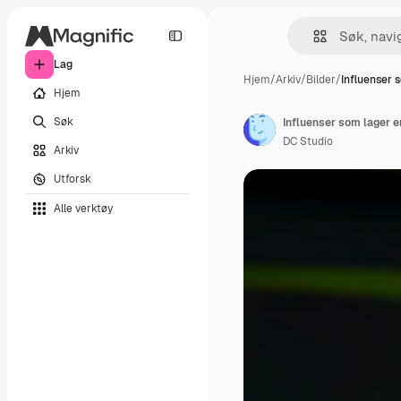
Lag
Hjem
/
Arkiv
/
Bilder
/
Influenser 
Hjem
Søk
Influenser som lager 
DC Studio
Arkiv
Utforsk
Alle verktøy