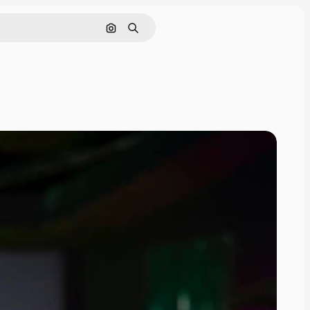
Søk etter bilde
Søk