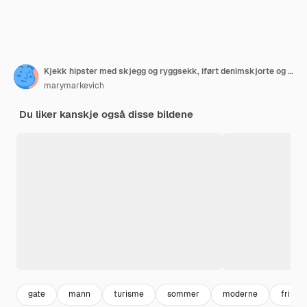
Kjekk hipster med skjegg og ryggsekk, iført denimskjorte og caps, med sykkel i soloppgangen ved sjøen mens han drikker kaffe, sunn og aktiv livsstil for den reisende backpackeren
marymarkevich
Du liker kanskje også disse bildene
gate
mann
turisme
sommer
moderne
fritid