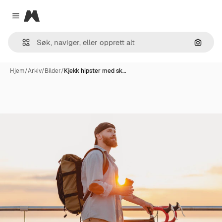
Magnific
Close menu
Søk ett
Hjem
/
Arkiv
/
Bilder
/
Kjekk hipster med sk…