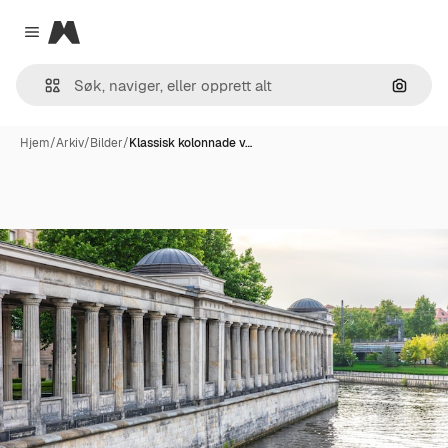
Magnific
Close menu
Søk ett
Hjem
/
Arkiv
/
Bilder
/
Klassisk kolonnade v…