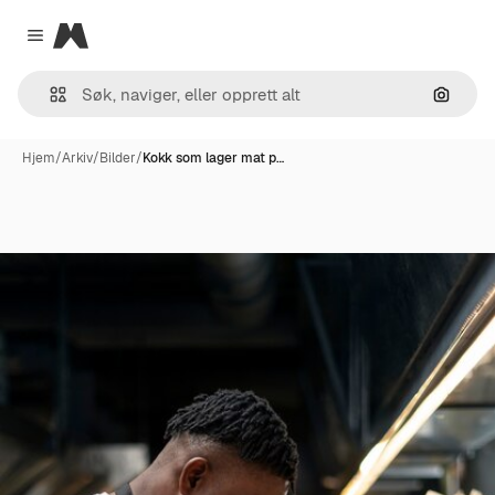
Magnific
Close menu
Søk ett
Hjem
/
Arkiv
/
Bilder
/
Kokk som lager mat p…