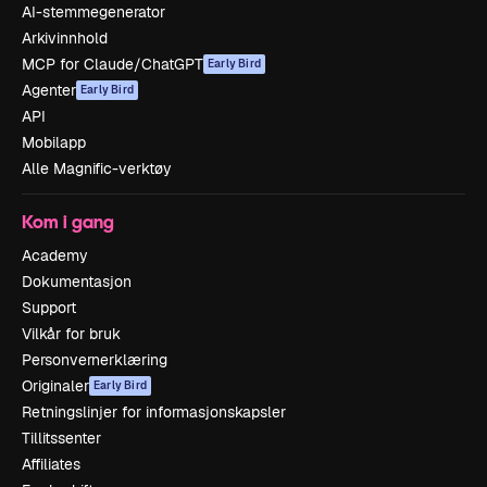
AI-stemmegenerator
Arkivinnhold
MCP for Claude/ChatGPT
Early Bird
Agenter
Early Bird
API
Mobilapp
Alle Magnific-verktøy
Kom i gang
Academy
Dokumentasjon
Support
Vilkår for bruk
Personvernerklæring
Originaler
Early Bird
Retningslinjer for informasjonskapsler
Tillitssenter
Affiliates