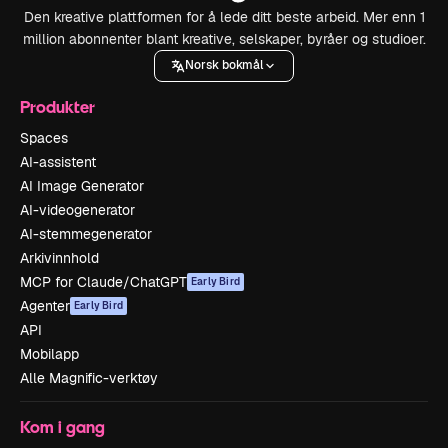
Den kreative plattformen for å lede ditt beste arbeid. Mer enn 1
million abonnenter blant kreative, selskaper, byråer og studioer.
Norsk bokmål
Produkter
Spaces
AI-assistent
AI Image Generator
AI-videogenerator
AI-stemmegenerator
Arkivinnhold
MCP for Claude/ChatGPT
Early Bird
Agenter
Early Bird
API
Mobilapp
Alle Magnific-verktøy
Kom i gang