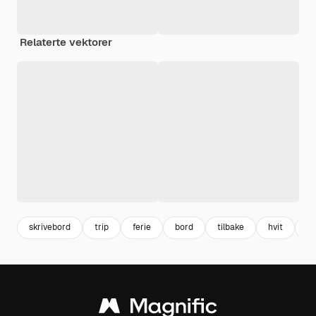
Relaterte vektorer
skrivebord
trip
ferie
bord
tilbake
hvit
r