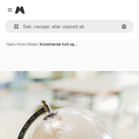
Magnific
Close menu
Søk ett
Hjem
/
Arkiv
/
Bilder
/
Kunstnerisk hvit og …