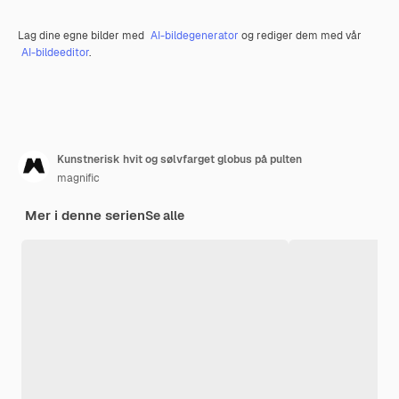
Lag dine egne bilder med
AI-bildegenerator
og rediger dem med vår
AI-bildeeditor
.
Kunstnerisk hvit og sølvfarget globus på pulten
magnific
Mer i denne serien
Se alle