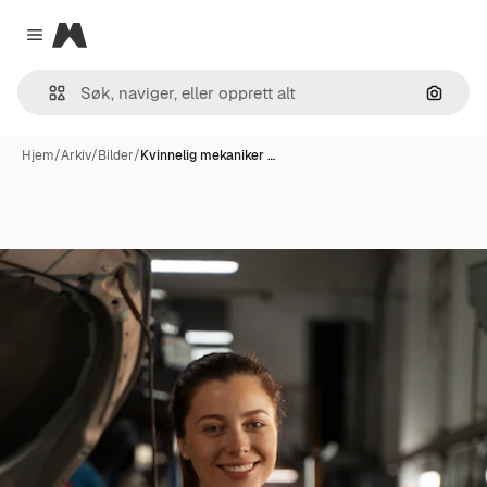
Magnific
Close menu
Søk ett
Hjem
/
Arkiv
/
Bilder
/
Kvinnelig mekaniker …