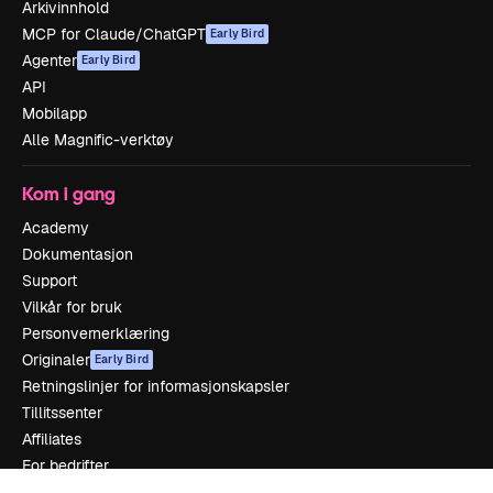
Arkivinnhold
MCP for Claude/ChatGPT
Early Bird
Agenter
Early Bird
API
Mobilapp
Alle Magnific-verktøy
Kom i gang
Academy
Dokumentasjon
Support
Vilkår for bruk
Personvernerklæring
Originaler
Early Bird
Retningslinjer for informasjonskapsler
Tillitssenter
Affiliates
For bedrifter