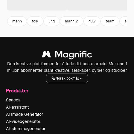
menn
folk
ung
mannlig
gulv
team
sam
Den kreative plattformen for å lede ditt beste arbeid. Mer enn 1
million abonnenter blant kreative, selskaper, byråer og studioer.
Norsk bokmål
Produkter
Spaces
AI-assistent
AI Image Generator
AI-videogenerator
AI-stemmegenerator