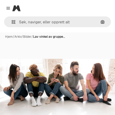
Magnific
Close menu
Søk ett
Hjem
/
Arkiv
/
Bilder
/
Lav vinkel av gruppe…