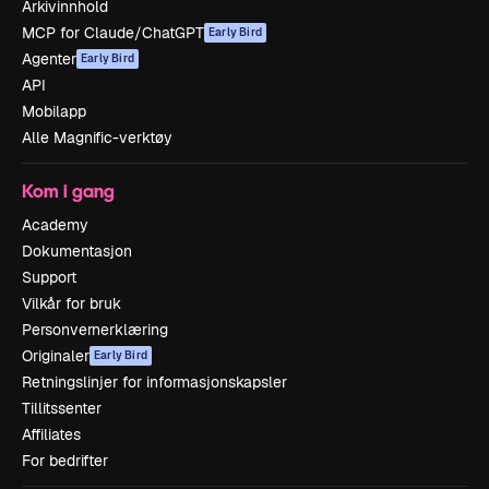
Arkivinnhold
MCP for Claude/ChatGPT
Early Bird
Agenter
Early Bird
API
Mobilapp
Alle Magnific-verktøy
Kom i gang
Academy
Dokumentasjon
Support
Vilkår for bruk
Personvernerklæring
Originaler
Early Bird
Retningslinjer for informasjonskapsler
Tillitssenter
Affiliates
For bedrifter