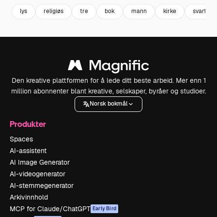
lys
religiøs
tre
bok
mann
kirke
svart
Den kreative plattformen for å lede ditt beste arbeid. Mer enn 1
million abonnenter blant kreative, selskaper, byråer og studioer.
Norsk bokmål
Produkter
Spaces
AI-assistent
AI Image Generator
AI-videogenerator
AI-stemmegenerator
Arkivinnhold
MCP for Claude/ChatGPT
Early Bird