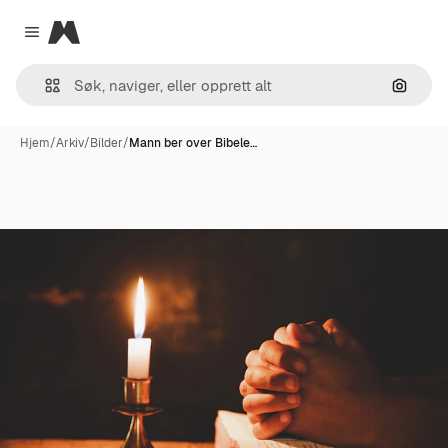
Magnific
Close menu
Søk ett
Hjem
/
Arkiv
/
Bilder
/
Mann ber over Bibele…