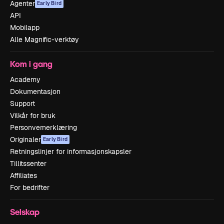
Agenter
Early Bird
API
Mobilapp
Alle Magnific-verktøy
Kom i gang
Academy
Dokumentasjon
Support
Vilkår for bruk
Personvernerklæring
Originaler
Early Bird
Retningslinjer for informasjonskapsler
Tillitssenter
Affiliates
For bedrifter
Selskap