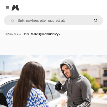
Magnific
Close menu
Søk ett
Hjem
/
Arkiv
/
Bilder
/
Mannlig innbruddstyv…