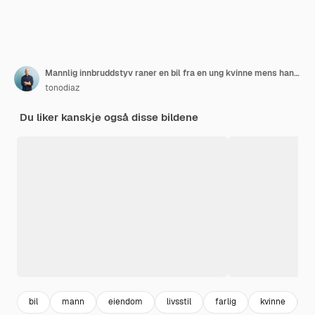
Mannlig innbruddstyv raner en bil fra en ung kvinne mens han peker en pistol mot henne
tonodiaz
Du liker kanskje også disse bildene
bil
mann
eiendom
livsstil
farlig
kvinne
f