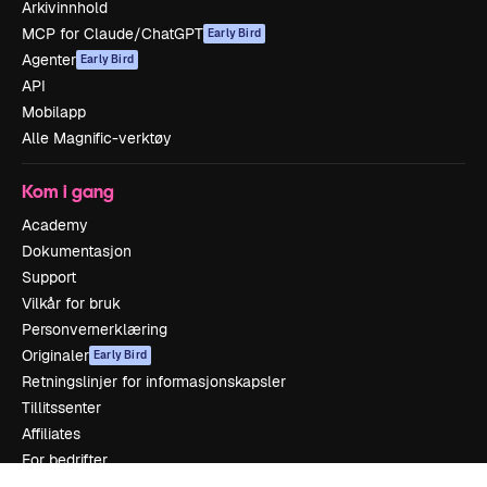
Arkivinnhold
MCP for Claude/ChatGPT
Early Bird
Agenter
Early Bird
API
Mobilapp
Alle Magnific-verktøy
Kom i gang
Academy
Dokumentasjon
Support
Vilkår for bruk
Personvernerklæring
Originaler
Early Bird
Retningslinjer for informasjonskapsler
Tillitssenter
Affiliates
For bedrifter