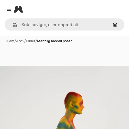
Magnific
Close menu
Søk ett
Hjem
/
Arkiv
/
Bilder
/
Mannlig modell poser…