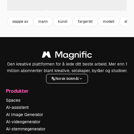
slappe av
mann
kunst
fargerikt
modell
skjøn
Den kreative plattformen for å lede ditt beste arbeid. Mer enn 1
million abonnenter blant kreative, selskaper, byråer og studioer.
Norsk bokmål
Produkter
Spaces
AI-assistent
AI Image Generator
AI-videogenerator
AI-stemmegenerator