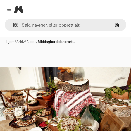
Magnific
Close menu
Søk ett
Hjem
/
Arkiv
/
Bilder
/
Middagbord dekorert …