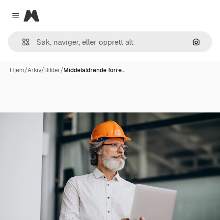
Magnific
Close menu
Søk ett
Hjem
/
Arkiv
/
Bilder
/
Middelaldrende forre…